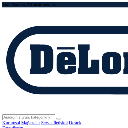
Vade Farksız 3 Taksit İmkanı
Kurumsal
Mağazalar
Servis İletişimi
Destek
Favorilerim