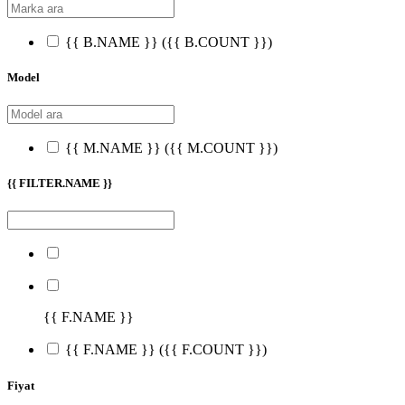
{{ B.NAME }}
({{ B.COUNT }})
Model
{{ M.NAME }}
({{ M.COUNT }})
{{ FILTER.NAME }}
{{ F.NAME }}
{{ F.NAME }}
({{ F.COUNT }})
Fiyat