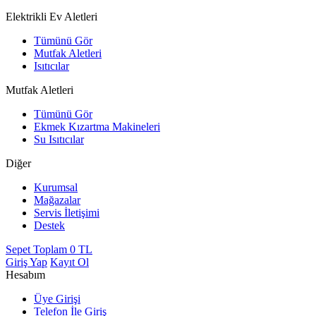
Elektrikli Ev Aletleri
Tümünü Gör
Mutfak Aletleri
Isıtıcılar
Mutfak Aletleri
Tümünü Gör
Ekmek Kızartma Makineleri
Su Isıtıcılar
Diğer
Kurumsal
Mağazalar
Servis İletişimi
Destek
Sepet Toplam
0
TL
Giriş Yap
Kayıt Ol
Hesabım
Üye Girişi
Telefon İle Giriş