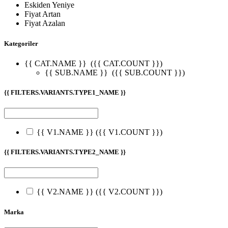
Eskiden Yeniye
Fiyat Artan
Fiyat Azalan
Kategoriler
{{ CAT.NAME }}
({{ CAT.COUNT }})
{{ SUB.NAME }}
({{ SUB.COUNT }})
{{ FILTERS.VARIANTS.TYPE1_NAME }}
{{ V1.NAME }}
({{ V1.COUNT }})
{{ FILTERS.VARIANTS.TYPE2_NAME }}
{{ V2.NAME }}
({{ V2.COUNT }})
Marka