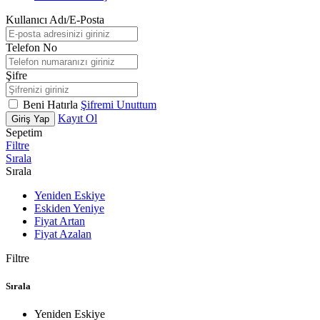
Kullanıcı Adı/E-Posta
Telefon No
Şifre
Beni Hatırla
Şifremi Unuttum
Kayıt Ol
Giriş Yap
Sepetim
Filtre
Sırala
Sırala
Yeniden Eskiye
Eskiden Yeniye
Fiyat Artan
Fiyat Azalan
Filtre
Sırala
Yeniden Eskiye