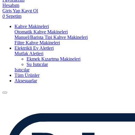
Hesabım
Giriş Yap
Kayıt Ol
0
Sepetim
Kahve Makineleri
Otomatik Kahve Makineleri
Manuel/Barista Tipi Kahve Makineleri
Filtre Kahve Makineleri
Elektrikli Ev Aletleri
Mutfak Aletleri
Ekmek Kızartma Makineleri
Su Isıtıcılar
Isıtıcılar
Tüm Ürünler
Aksesuarlar