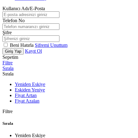
Kullanıcı Adı/E-Posta
Telefon No
Şifre
Beni Hatırla
Şifremi Unuttum
Kayıt Ol
Giriş Yap
Sepetim
Filtre
Sırala
Sırala
Yeniden Eskiye
Eskiden Yeniye
Fiyat Artan
Fiyat Azalan
Filtre
Sırala
Yeniden Eskiye