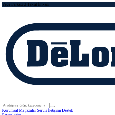
Vade Farksız 3 Taksit İmkanı
Kurumsal
Mağazalar
Servis İletişimi
Destek
Favorilerim