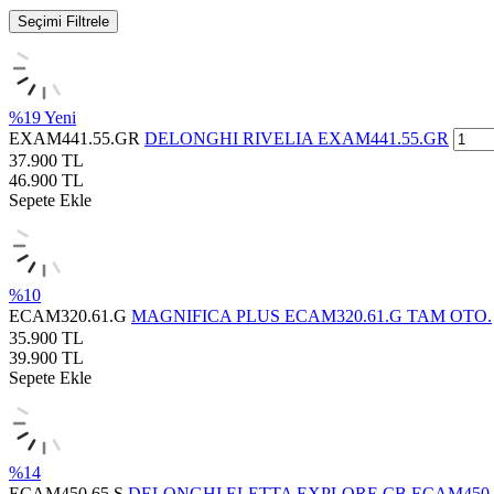
Seçimi Filtrele
%
19
Yeni
EXAM441.55.GR
DELONGHI RIVELIA EXAM441.55.GR
37.900
TL
46.900
TL
Sepete Ekle
%
10
ECAM320.61.G
MAGNIFICA PLUS ECAM320.61.G TAM OTO.
35.900
TL
39.900
TL
Sepete Ekle
%
14
ECAM450.65.S
DELONGHI ELETTA EXPLORE CB ECAM450.