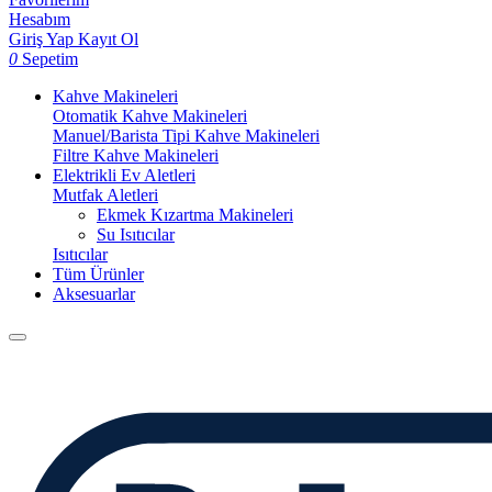
Hesabım
Giriş Yap
Kayıt Ol
0
Sepetim
Kahve Makineleri
Otomatik Kahve Makineleri
Manuel/Barista Tipi Kahve Makineleri
Filtre Kahve Makineleri
Elektrikli Ev Aletleri
Mutfak Aletleri
Ekmek Kızartma Makineleri
Su Isıtıcılar
Isıtıcılar
Tüm Ürünler
Aksesuarlar