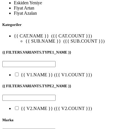
Eskiden Yeniye
Fiyat Artan
Fiyat Azalan
Kategoriler
{{ CAT.NAME }}
({{ CAT.COUNT }})
{{ SUB.NAME }}
({{ SUB.COUNT }})
{{ FILTERS.VARIANTS.TYPE1_NAME }}
{{ V1.NAME }}
({{ V1.COUNT }})
{{ FILTERS.VARIANTS.TYPE2_NAME }}
{{ V2.NAME }}
({{ V2.COUNT }})
Marka