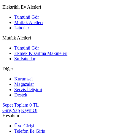
Elektrikli Ev Aletleri
Tümünü Gör
Mutfak Aletleri
Isıtıcılar
Mutfak Aletleri
Tümünü Gör
Ekmek Kızartma Makineleri
Su Isıtıcılar
Diğer
Kurumsal
Mağazalar
Servis İletişimi
Destek
Sepet Toplam
0
TL
Giriş Yap
Kayıt Ol
Hesabım
Üye Girişi
Telefon İle Giriş