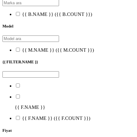
{{ B.NAME }}
({{ B.COUNT }})
Model
{{ M.NAME }}
({{ M.COUNT }})
{{ FILTER.NAME }}
{{ F.NAME }}
{{ F.NAME }}
({{ F.COUNT }})
Fiyat