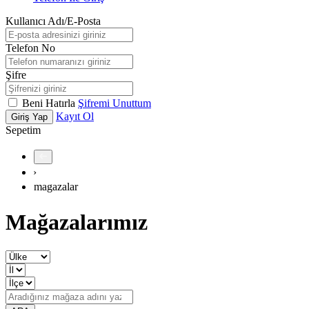
Kullanıcı Adı/E-Posta
Telefon No
Şifre
Beni Hatırla
Şifremi Unuttum
Kayıt Ol
Giriş Yap
Sepetim
›
magazalar
Mağazalarımız