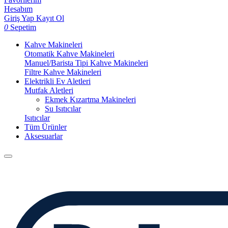
Hesabım
Giriş Yap
Kayıt Ol
0
Sepetim
Kahve Makineleri
Otomatik Kahve Makineleri
Manuel/Barista Tipi Kahve Makineleri
Filtre Kahve Makineleri
Elektrikli Ev Aletleri
Mutfak Aletleri
Ekmek Kızartma Makineleri
Su Isıtıcılar
Isıtıcılar
Tüm Ürünler
Aksesuarlar