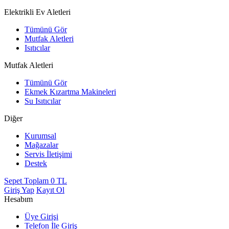
Elektrikli Ev Aletleri
Tümünü Gör
Mutfak Aletleri
Isıtıcılar
Mutfak Aletleri
Tümünü Gör
Ekmek Kızartma Makineleri
Su Isıtıcılar
Diğer
Kurumsal
Mağazalar
Servis İletişimi
Destek
Sepet Toplam
0
TL
Giriş Yap
Kayıt Ol
Hesabım
Üye Girişi
Telefon İle Giriş