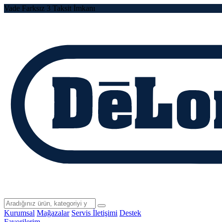
Vade Farksız 3 Taksit İmkanı
Kurumsal
Mağazalar
Servis İletişimi
Destek
Favorilerim