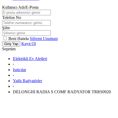
Kullanıcı Adı/E-Posta
Telefon No
Şifre
Beni Hatırla
Şifremi Unuttum
Kayıt Ol
Giriş Yap
Sepetim
Elektrikli Ev Aletleri
›
Isıtıcılar
›
Yağlı Radyatörler
›
DELONGHI RADIA S COMF RADYATOR TRRS0920E