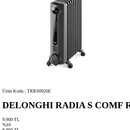
Ürün Kodu :
TRRS0920E
DELONGHI RADIA S COMF 
9.900
TL
%10
8.900
TL