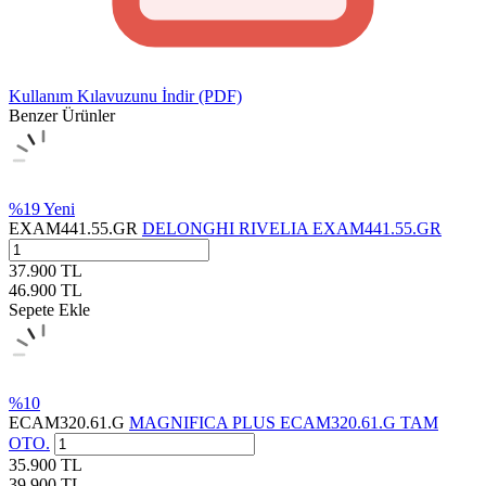
Kullanım Kılavuzunu İndir (PDF)
Benzer Ürünler
%
19
Yeni
EXAM441.55.GR
DELONGHI RIVELIA EXAM441.55.GR
37.900
TL
46.900
TL
Sepete Ekle
%
10
ECAM320.61.G
MAGNIFICA PLUS ECAM320.61.G TAM
OTO.
35.900
TL
39.900
TL