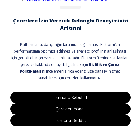
Yağlı Radatörler
Dedica, KG521.M Çekirdek Kahve Öğütücü
© De'Longhi Türkiye, Türkiye Distribütörü
DB SARUHAN ELEKTRİKLİ EV ALETLERİ
PAZARLAMA VE TİCARET ANONİM ŞİRKETİ
Sosyal Medya
© De'Longhi Türkiye, Türkiye Distribütörü
DB SARUHAN ELEKTRİKLİ EV ALETLERİ PAZARLAMA
VE TİCARET ANONİM ŞİRKETİ
T
-Soft
E-Ticaret
Sistemleriyle Hazırlanmıştır.