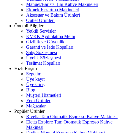
Manuel/Barista Tipi Kahve Makineleri
Ekmek Kızartma Makineleri
Aksesuar ve Bakım Ürünleri
Outlet Ürünleri
Önemli Bilgiler
Yetkili Servisler
KVKK Aydınlatma Metni
Gizlilik ve Güvenlik
Garanti ve İade Koşulları
Satış Sözleşmesi
Üyelik Sözleşmesi
Teslimat Koşulları
Hızlı Erişim
Sepetim
Üye kayıt
Üye Giriş
Blog
Müşteri Hizmetleri
Yeni Ürünler
Mağazalar
Popüler Ürünler
Rivelia Tam Otomatik Espresso Kahve Makinesi
Eletta Explore Tam Otomatik Espresso Kahve
Makinesi
Dedica Manuel Espresso Kahve Makinesi