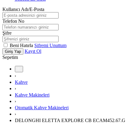
Kullanıcı Adı/E-Posta
Telefon No
Şifre
Beni Hatırla
Şifremi Unuttum
Kayıt Ol
Giriş Yap
Sepetim
›
Kahve
›
Kahve Makineleri
›
Otomatik Kahve Makineleri
›
DELONGHI ELETTA EXPLORE CB ECAM452.67.G