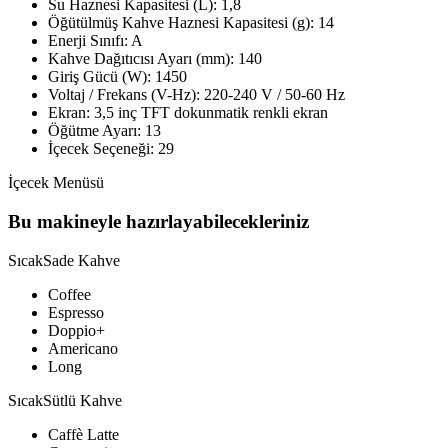
Su Haznesi Kapasitesi (L): 1,8
Öğütülmüş Kahve Haznesi Kapasitesi (g): 14
Enerji Sınıfı: A
Kahve Dağıtıcısı Ayarı (mm): 140
Giriş Gücü (W): 1450
Voltaj / Frekans (V-Hz): 220-240 V / 50-60 Hz
Ekran: 3,5 inç TFT dokunmatik renkli ekran
Öğütme Ayarı: 13
İçecek Seçeneği: 29
İçecek Menüsü
Bu makineyle hazırlayabilecekleriniz
Sıcak
Sade Kahve
Coffee
Espresso
Doppio+
Americano
Long
Sıcak
Sütlü Kahve
Caffè Latte