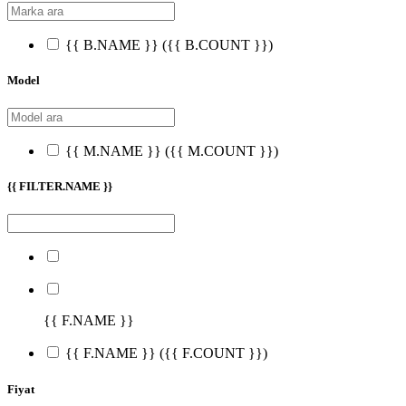
{{ B.NAME }}
({{ B.COUNT }})
Model
{{ M.NAME }}
({{ M.COUNT }})
{{ FILTER.NAME }}
{{ F.NAME }}
{{ F.NAME }}
({{ F.COUNT }})
Fiyat