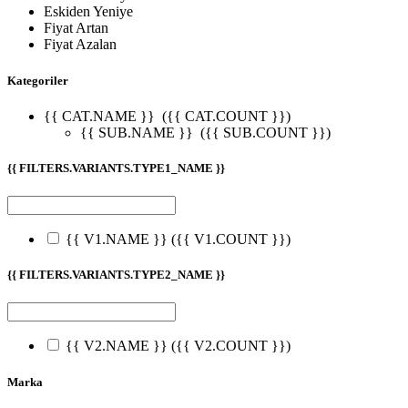
Eskiden Yeniye
Fiyat Artan
Fiyat Azalan
Kategoriler
{{ CAT.NAME }}
({{ CAT.COUNT }})
{{ SUB.NAME }}
({{ SUB.COUNT }})
{{ FILTERS.VARIANTS.TYPE1_NAME }}
{{ V1.NAME }}
({{ V1.COUNT }})
{{ FILTERS.VARIANTS.TYPE2_NAME }}
{{ V2.NAME }}
({{ V2.COUNT }})
Marka