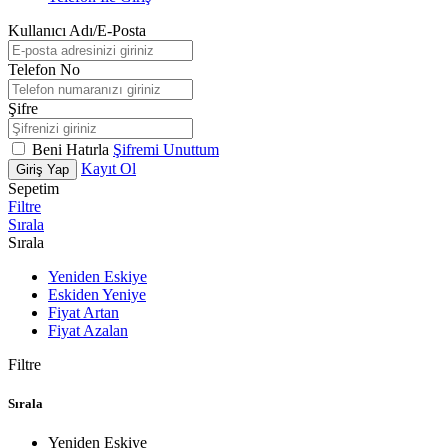
Kullanıcı Adı/E-Posta
Telefon No
Şifre
Beni Hatırla
Şifremi Unuttum
Kayıt Ol
Giriş Yap
Sepetim
Filtre
Sırala
Sırala
Yeniden Eskiye
Eskiden Yeniye
Fiyat Artan
Fiyat Azalan
Filtre
Sırala
Yeniden Eskiye