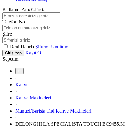
Kullanıcı Adı/E-Posta
Telefon No
Şifre
Beni Hatırla
Şifremi Unuttum
Kayıt Ol
Giriş Yap
Sepetim
›
Kahve
›
Kahve Makineleri
›
Manuel/Barista Tipi Kahve Makineleri
›
DELONGHI LA SPECIALISTA TOUCH EC9455.M