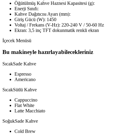
Öğütülmüş Kahve Haznesi Kapasitesi (g):
Enerji Sınıfı:
Kahve Dağıtıcısı Ayarı (mm):
Giriş Gücü (W): 1450
Voltaj / Frekans (V-Hz): 220-240 V / 50-60 Hz
Ekran: 3,5 inç TFT dokunmatik renkli ekran
İçecek Menüsü
Bu makineyle hazırlayabilecekleriniz
Sıcak
Sade Kahve
Espresso
Americano
Sıcak
Sütlü Kahve
Cappuccino
Flat White
Latte Macchiato
Soğuk
Sade Kahve
Cold Brew