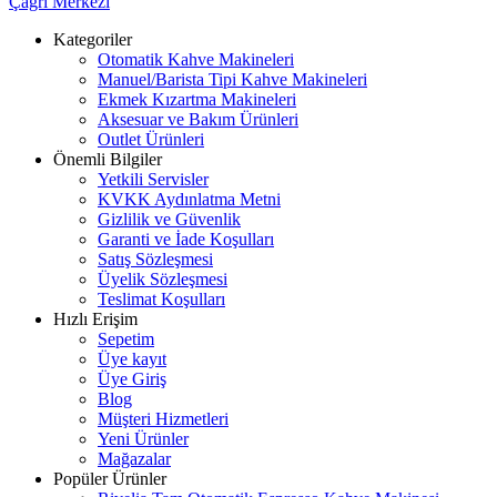
Çağrı Merkezi
Kategoriler
Otomatik Kahve Makineleri
Manuel/Barista Tipi Kahve Makineleri
Ekmek Kızartma Makineleri
Aksesuar ve Bakım Ürünleri
Outlet Ürünleri
Önemli Bilgiler
Yetkili Servisler
KVKK Aydınlatma Metni
Gizlilik ve Güvenlik
Garanti ve İade Koşulları
Satış Sözleşmesi
Üyelik Sözleşmesi
Teslimat Koşulları
Hızlı Erişim
Sepetim
Üye kayıt
Üye Giriş
Blog
Müşteri Hizmetleri
Yeni Ürünler
Mağazalar
Popüler Ürünler