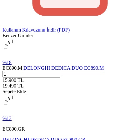
Kullanım Kılavuzunu İndir (PDF)
Benzer Ürünler
%
18
EC890.M
DELONGHI DEDICA DUO EC890.M
15.900
TL
19.490
TL
Sepete Ekle
%
13
EC890.GR
DELONGHI DEDICA DUO EC890.GR