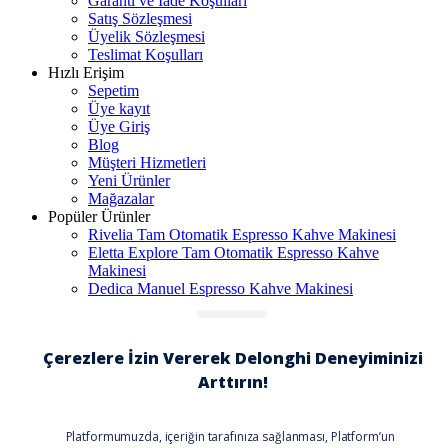
Garanti ve İade Koşulları
Satış Sözleşmesi
Üyelik Sözleşmesi
Teslimat Koşulları
Hızlı Erişim
Sepetim
Üye kayıt
Üye Giriş
Blog
Müşteri Hizmetleri
Yeni Ürünler
Mağazalar
Popüler Ürünler
Rivelia Tam Otomatik Espresso Kahve Makinesi
Eletta Explore Tam Otomatik Espresso Kahve
Makinesi
Dedica Manuel Espresso Kahve Makinesi
Yağlı Radatörler
Dedica, KG521.M Çekirdek Kahve Öğütücü
© De'Longhi Türkiye, Türkiye Distribütörü
DB SARUHAN ELEKTRİKLİ EV ALETLERİ
PAZARLAMA VE TİCARET ANONİM ŞİRKETİ
Sosyal Medya