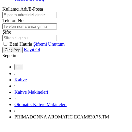
Kullanıcı Adı/E-Posta
Telefon No
Şifre
Beni Hatırla
Şifremi Unuttum
Kayıt Ol
Giriş Yap
Sepetim
›
Kahve
›
Kahve Makineleri
›
Otomatik Kahve Makineleri
›
PRIMADONNA AROMATIC ECAM630.75.TM